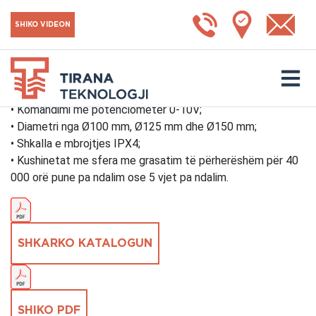
Stream EC
SHIKO VIDEON
Përshkrimi:
• Modeli Vents Stream EC, tipi in-line super silencioz deri në
31 dB;
• Komandimi me potenciometër 0-10V;
• Diametri nga Ø100 mm, Ø125 mm dhe Ø150 mm;
• Shkalla e mbrojtjes IPX4;
• Kushinetat me sfera me grasatim të përherëshëm për 40
000 orë pune pa ndalim ose 5 vjet pa ndalim.
SHKARKO KATALOGUN
SHIKO PDF