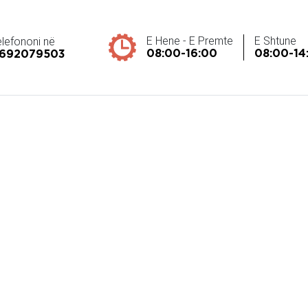
E Hene - E Premte
E Shtune
elefononi në
08:00-16:00
08:00-14
692079503